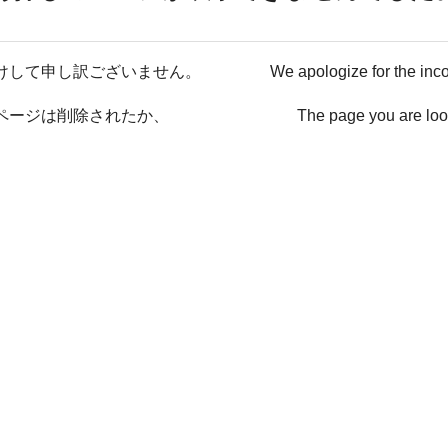
けして申し訳ございません。
We apologize for the inc
ページは削除されたか、
The page you are loo
ない可能性があります。
has been deleted or It ma
戻る / Back