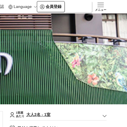
認
Language
会員登録
ログイン
メニュー
1部屋
大人
2
名
-
1
室
あたり