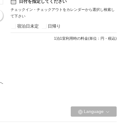
日付を指定してください
チェックイン・チェックアウトをカレンダーから選択し検索し
て下さい
宿泊日未定
日帰り
1
泊1室利用時の料金
(
単位：円・税込
)
へ
Language
宿泊約款
プライバシーポリシー