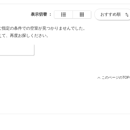
表示切替
：
ご指定の条件での空室が見つかりませんでした。
えて、再度お探しください。
索条件を変更する
このページのTOP
ープ 総合TOP
当店から徒歩2分の系列店 プティバリ池袋