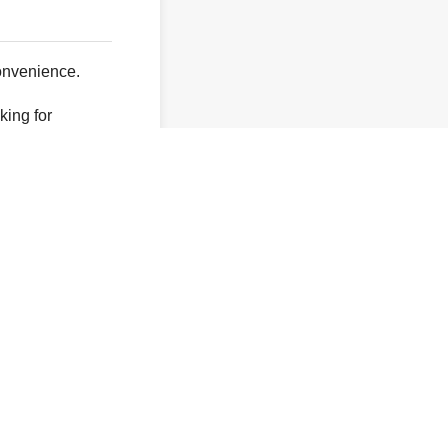
onvenience.
king for
y not exist.