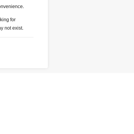
onvenience.
king for
y not exist.