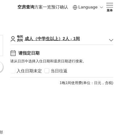
空房查询
方案一览
预订确认
Language
菜单
每间
成人（中学生以上）
2
人
-
1
间
房间
请指定日期
请从日历中选择入住日期和退房日期进行搜索。
入住日期未定
当日往返
1
晚1间使用费
(
单位：日元，含税
)
部