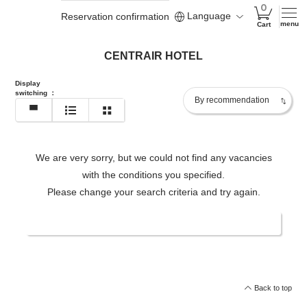
Language
Reservation confirmation
menu
Cart
CENTRAIR HOTEL
Display
switching
：
We are very sorry, but we could not find any vacancies
with the conditions you specified.
Please change your search criteria and try again.
Change date/number of people
Back to top