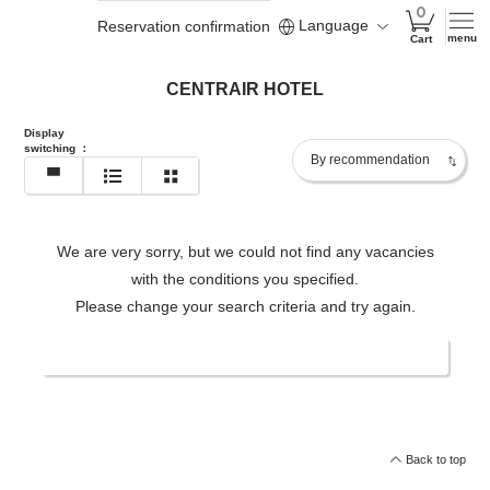
Language
Reservation confirmation
menu
Cart
CENTRAIR HOTEL
Display
switching
：
We are very sorry, but we could not find any vacancies
with the conditions you specified.
Please change your search criteria and try again.
Change date/number of people
Back to top