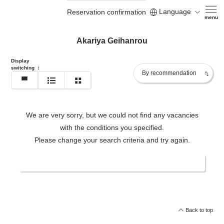
Language
Reservation confirmation
menu
Akariya Geihanrou
Display
switching
：
We are very sorry, but we could not find any vacancies
with the conditions you specified.
Please change your search criteria and try again.
Change date/number of people
Back to top