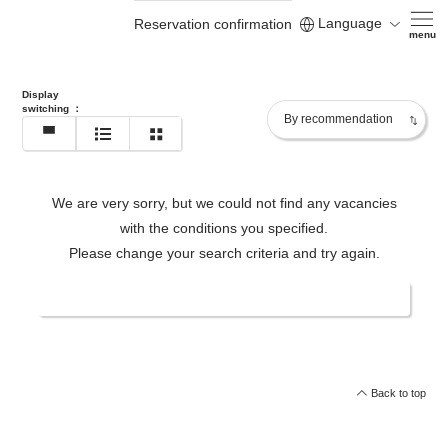
Language
Reservation confirmation
https://www.matsudayahotel.co.jp/en/
menu
Display
switching
：
We are very sorry, but we could not find any vacancies
with the conditions you specified.
Please change your search criteria and try again.
Change date/number of people
Back to top