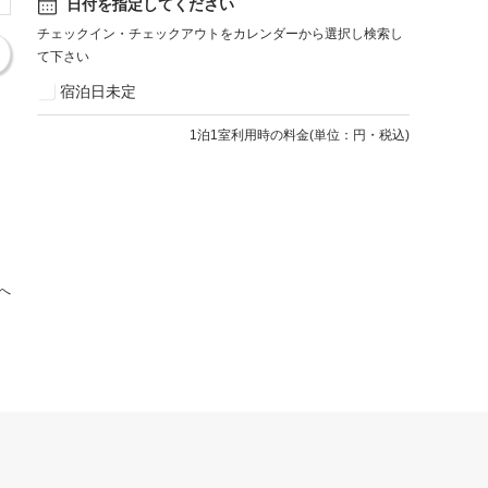
日付を指定してください
チェックイン・チェックアウトをカレンダーから選択し検索し
て下さい
宿泊日未定
1
泊1室利用時の料金
(
単位：円・税込
)
へ