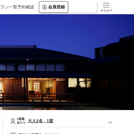
プラン一覧
予約確認
会員登録
ログイン
メニュー
1部屋
大人
2
名
-
1
室
あたり