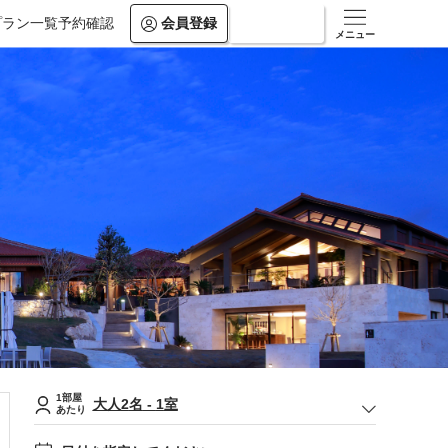
プラン一覧
予約確認
会員登録
ログイン
メニュー
1部屋
大人
2
名
-
1
室
あたり