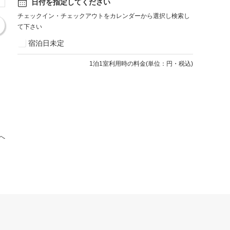
日付を指定してください
チェックイン・チェックアウトをカレンダーから選択し検索し
て下さい
宿泊日未定
1
泊1室利用時の料金
(
単位：円・税込
)
へ