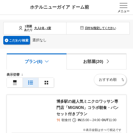
ホテルニューガイア ドーム前
メニュー
1部屋
日付を指定してください
大人
2
名
-
1
室
あたり
選択なし
こだわり検索
プラン(6)
お部屋(20)
表示切替
：
1
/
7
博多駅の超人気ミニクロワッサン専
門店「MIGNON」コラボ朝食・パン
セット付きプラン
朝食付
IN
15:00
～
24:00
OUT
11:00
※表示金額はすべて税込です