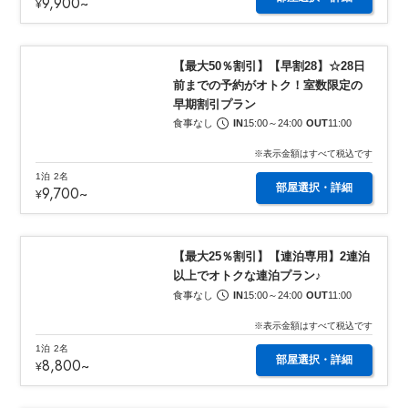
9,900
~
¥
1
/
7
【最大50％割引】【早割28】☆28日
前までの予約がオトク！室数限定の
早期割引プラン
食事なし
IN
15:00
～
24:00
OUT
11:00
※表示金額はすべて税込です
1泊
2名
部屋選択・詳細
9,700
~
¥
1
/
7
【最大25％割引】【連泊専用】2連泊
以上でオトクな連泊プラン♪
食事なし
IN
15:00
～
24:00
OUT
11:00
※表示金額はすべて税込です
1泊
2名
部屋選択・詳細
8,800
~
¥
1
/
7