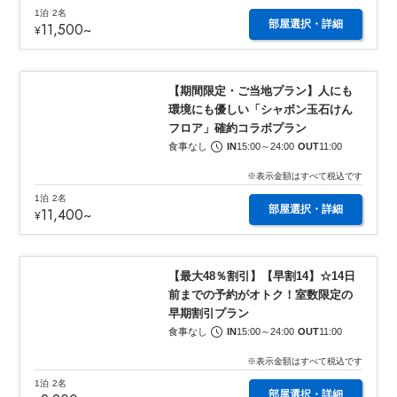
1泊
2名
部屋選択・詳細
11,500
~
¥
1
/
7
【期間限定・ご当地プラン】人にも
環境にも優しい「シャボン玉石けん
フロア」確約コラボプラン
食事なし
IN
15:00
～
24:00
OUT
11:00
※表示金額はすべて税込です
1泊
2名
部屋選択・詳細
11,400
~
¥
1
/
7
【最大48％割引】【早割14】☆14日
前までの予約がオトク！室数限定の
早期割引プラン
食事なし
IN
15:00
～
24:00
OUT
11:00
※表示金額はすべて税込です
1泊
2名
部屋選択・詳細