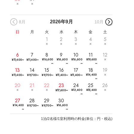
2026年
9月
8月
10月
日
月
火
水
木
金
土
1
2
3
4
5
6
7
8
9
10
11
12
~
~
¥
16,600
¥
16,600
¥
16,600
¥
19,600
¥
11,400
¥
11,400
~
~
~
~
13
14
15
16
17
18
19
~
~
~
~
~
¥
14,400
¥
11,400
¥
9,700
¥
9,700
¥
11,400
¥
11,400
~
20
21
22
23
24
25
26
~
¥
13,400
¥
15,400
¥
17,600
~
~
27
28
29
30
~
~
¥
14,400
¥
16,600
¥
9,700
¥
9,700
~
~
1
泊/2名様/1室利用時の料金
(
単位：円・税込
)