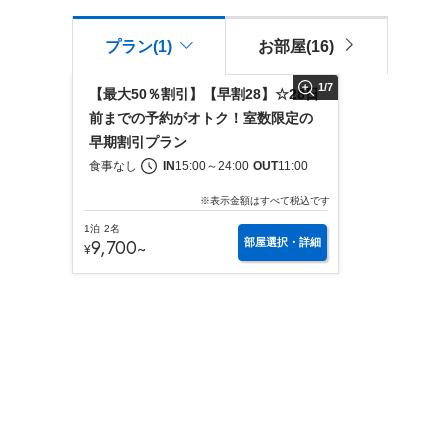
プラン(1)
お部屋(16)
1
/
7
【最大50％割引】【早割28】☆28日
前までの予約がオトク！室数限定の
早期割引プラン
食事なし
IN
15:00
～
24:00
OUT
11:00
※表示金額はすべて税込です
1泊
2名
9,700
部屋選択・詳細
~
¥