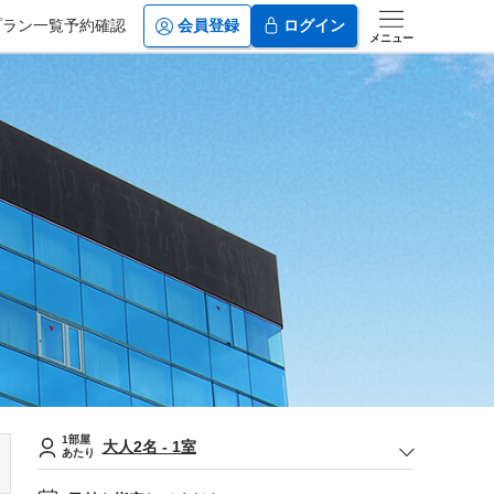
プラン一覧
予約確認
会員登録
ログイン
メニュー
1部屋
大人
2
名
-
1
室
あたり