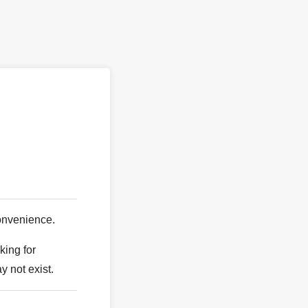
。
onvenience.
king for
y not exist.