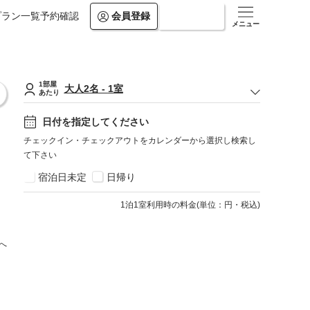
プラン一覧
予約確認
会員登録
ログイン
メニュー
1部屋
大人
2
名
-
1
室
あたり
日付を指定してください
チェックイン・チェックアウトをカレンダーから選択し検索し
て下さい
宿泊日未定
日帰り
1
泊1室利用時の料金
(
単位：円・税込
)
へ