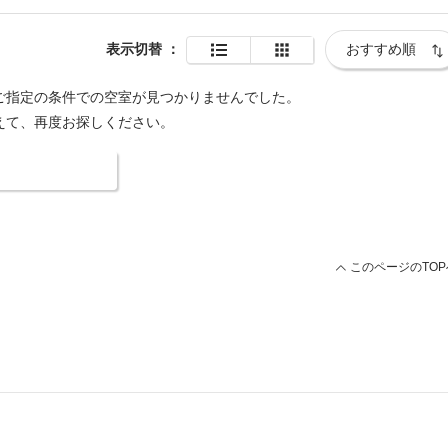
表示切替
：
ご指定の条件での空室が見つかりませんでした。
えて、再度お探しください。
索条件を変更する
このページのTOP
ープ 総合TOP
当店から徒歩2分の系列店 プティバリ池袋