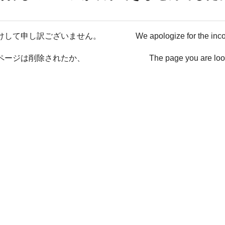
けして申し訳ございません。
We apologize for the inc
ページは削除されたか、
The page you are loo
ない可能性があります。
has been deleted or It ma
戻る / Back