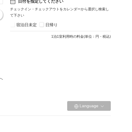
日付を指定してください
チェックイン・チェックアウトをカレンダーから選択し検索し
て下さい
宿泊日未定
日帰り
1
泊1室利用時の料金
(
単位：円・税込
)
へ
Language
宿泊約款
プライバシーポリシー