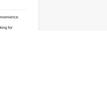
onvenience.
king for
y not exist.