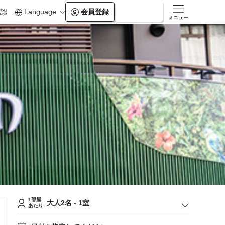
認
Language
会員登録
ログイン
メニュー
1部屋
大人
2
名
-
1
室
あたり