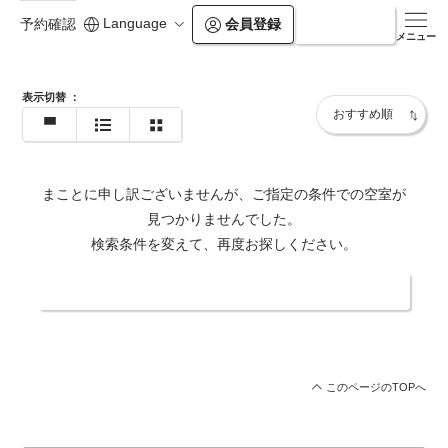
https://www.balian.jp/shop/pb-forest-shinjuku-
Language
会員登録
ログイン
予約確認
sanchome/
メニュー
表示切替
：
まことに申し訳ございませんが、ご指定の条件での空室が
見つかりませんでした。
検索条件を変えて、再度お探しください。
日付・人数を変更する
このページのTOPへ