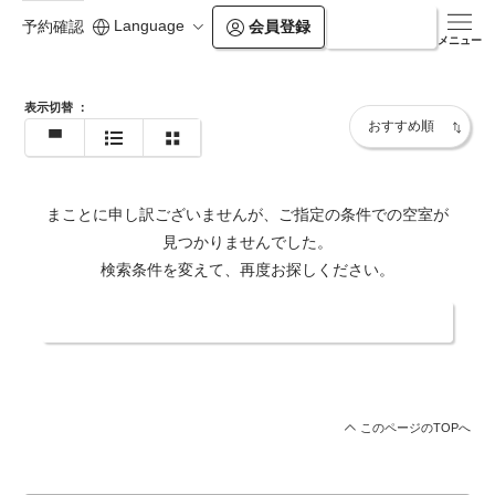
https://www.balian.jp/shop/pb-forest-shinjuku-
Language
会員登録
ログイン
予約確認
sanchome/
メニュー
表示切替
：
まことに申し訳ございませんが、ご指定の条件での空室が
見つかりませんでした。
検索条件を変えて、再度お探しください。
日付・人数を変更する
このページのTOPへ