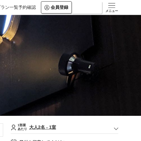
プラン一覧
予約確認
会員登録
ログイン
メニュー
1部屋
大人
2
名
-
1
室
あたり