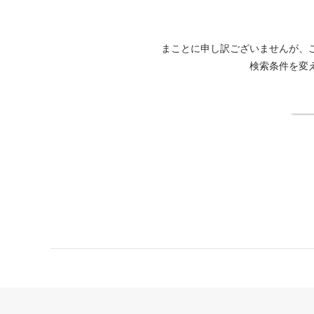
まことに申し訳ございませんが、
検索条件を変
検
ホテルバリアンリゾート新宿アイランド店公式サイト
ホテルバリアン