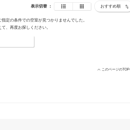
表示切替
：
ご指定の条件での空室が見つかりませんでした。
えて、再度お探しください。
索条件を変更する
このページのTOP
グループ
3名以上で利用可能な近隣店舗のご紹介