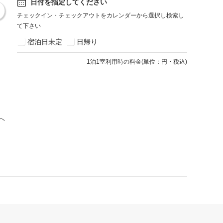
日付を指定してください
チェックイン・チェックアウトをカレンダーから選択し検索し
て下さい
宿泊日未定
日帰り
1
泊1室利用時の料金
(
単位：円・税込
)
へ
利用規約
プライバシーポリシー