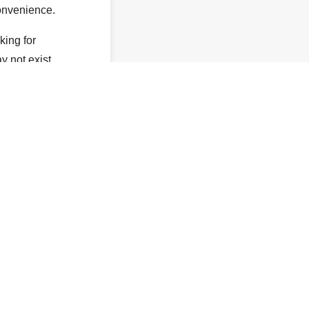
onvenience.
king for
y not exist.