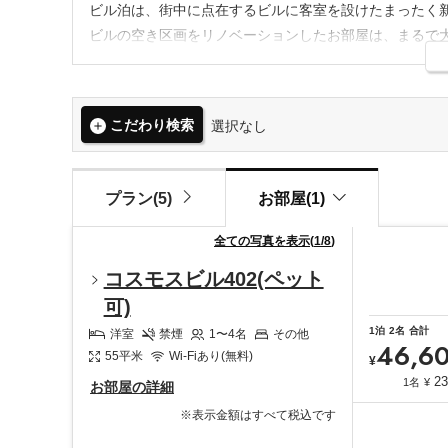
ビル泊は、街中に点在するビルに客室を設けたまったく
ビルの空き区画をリノベーションしたお部屋は、まるで
街並みに溶け込んだビルの中で過ごす非日常感と、ハイ
非日常空間を旅の拠点に、一歩外に出れば、そこには街
今までにないディープな旅を、存分にお楽しみください
こだわり検索
選択なし
プラン(5)
お部屋(1)
全ての写真を表示
(
1
/
8
)
コスモスビル402(ペット
可)
1
泊
2
名
合計
洋室
禁煙
1〜4
名
その他
46,6
55
平米
Wi-Fiあり(無料)
¥
23
1名
¥
お部屋の詳細
※表示金額はすべて税込です