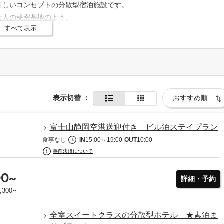
新しいコンセプトの分散型宿泊施設です。
大人の秘密基地のよう。
すべて表示
グレードなホテルに引けを取らない快適なお部屋。
の魅力が溢れています。
表示切替
：
富士山静岡空港送迎付き ビル泊ステイプラン
食事なし
IN
15:00
～
19:00
OUT
10:00
事前決済について
00
~
詳細・予約
~
,300
全室スイートクラスの分散型ホテル ★素泊ま