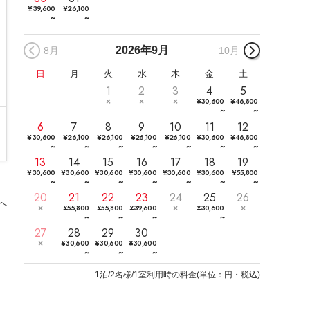
¥
39,600
¥
26,100
~
~
2026年
9月
8月
10月
日
月
火
水
木
金
土
1
2
3
4
5
¥
30,600
¥
46,800
~
~
6
7
8
9
10
11
12
¥
30,600
¥
26,100
¥
26,100
¥
26,100
¥
26,100
¥
30,600
¥
46,800
~
~
~
~
~
~
~
13
14
15
16
17
18
19
¥
30,600
¥
30,600
¥
30,600
¥
30,600
¥
30,600
¥
30,600
¥
55,800
~
~
~
~
~
~
~
20
21
22
23
24
25
26
へ
¥
55,800
¥
55,800
¥
39,600
¥
30,600
~
~
~
~
27
28
29
30
¥
30,600
¥
30,600
¥
30,600
~
~
~
1
泊/2名様/1室利用時の料金
(
単位：円・税込
)