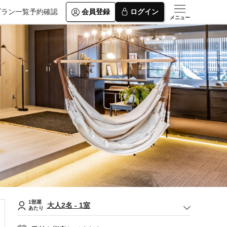
プラン一覧
予約確認
会員登録
ログイン
メニュー
1部屋
大人
2
名
-
1
室
あたり