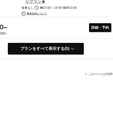
りプラン★
食事なし
IN
15:00
～
19:00
OUT
10:00
事前決済について
0
~
詳細・予約
~
,500
プランをすべて表示する(5)
このページのTOP