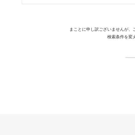
まことに申し訳ございませんが、
検索条件を変
検
THE HIRAMATSU 軽井沢 御代田公式サイト