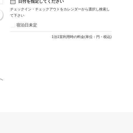
日付を指定してください
チェックイン・チェックアウトをカレンダーから選択し検索し
て下さい
宿泊日未定
1
泊1室利用時の料金
(
単位：円・税込
)
へ