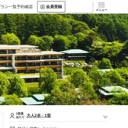
プラン一覧
予約確認
会員登録
ログイン
メニュー
1部屋
大人
2
名
-
1
室
あたり