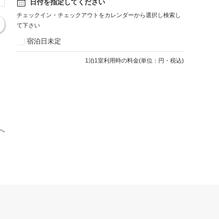
日付を指定してください
チェックイン・チェックアウトをカレンダーから選択し検索し
て下さい
宿泊日未定
1
泊1室利用時の料金
(
単位：円・税込
)
へ