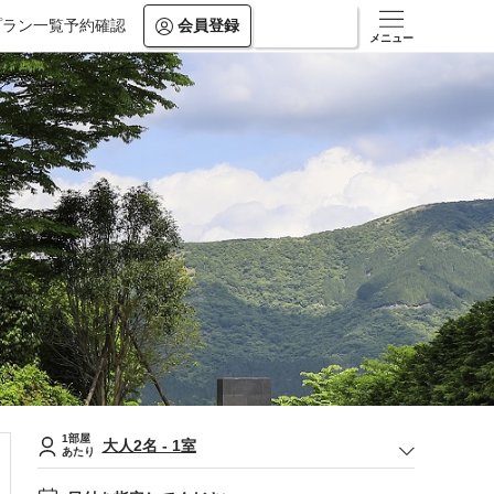
プラン一覧
予約確認
会員登録
ログイン
メニュー
1部屋
大人
2
名
-
1
室
あたり