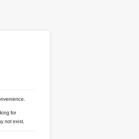
。
onvenience.
king for
y not exist.