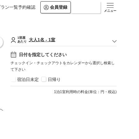
プラン一覧
予約確認
会員登録
ログイン
メニュー
1部屋
大人
1
名
-
1
室
あたり
日付を指定してください
チェックイン・チェックアウトをカレンダーから選択し検索し
て下さい
宿泊日未定
日帰り
1
泊1室利用時の料金
(
単位：円・税込
)
へ