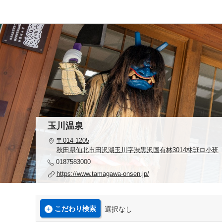
玉川温泉
〒014-1205
秋田県仙北市田沢湖玉川字渋黒沢国有林3014林班ロ小班
0187583000
https://www.tamagawa-onsen.jp/
こだわり検索
選択なし