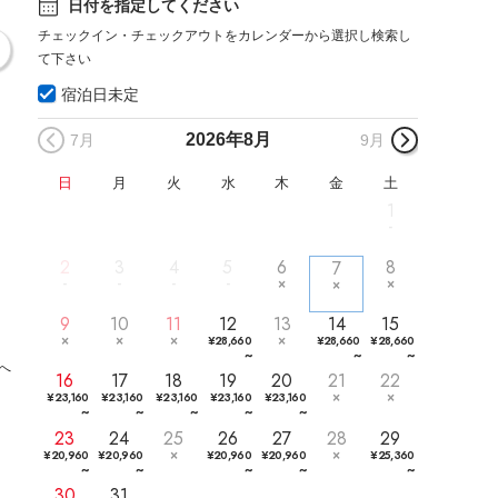
日付を指定してください
チェックイン・チェックアウトをカレンダーから選択し検索し
て下さい
宿泊日未定
2026年
8月
7月
9月
日
月
火
水
木
金
土
1
2
3
4
5
6
8
7
9
10
11
12
13
14
15
¥
28,660
¥
28,660
¥
28,660
~
~
~
へ
16
17
18
19
20
21
22
¥
23,160
¥
23,160
¥
23,160
¥
23,160
¥
23,160
~
~
~
~
~
23
24
25
26
27
28
29
¥
20,960
¥
20,960
¥
20,960
¥
20,960
¥
25,360
~
~
~
~
~
30
31