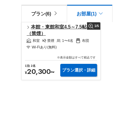
プラン(6)
お部屋(1)
1
/
5
本館・東館和室4.5～7.5帖
（禁煙）
和室
禁煙
1〜4
名
布団
Wi-Fiあり(無料)
※表示金額はすべて税込です
1
泊
2
名
20,300
~
プラン選択・詳細
¥