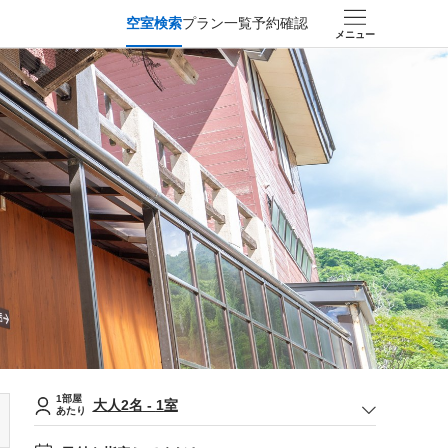
空室検索
プラン一覧
予約確認
メニュー
1部屋
大人
2
名
-
1
室
あたり