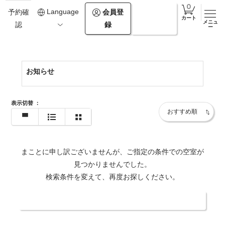
0257584141
Language
会員登
ログイ
予約確
カート
メニュ
録
ン
認
https://www.belnatio.com/
ー
お知らせ
表示切替
：
まことに申し訳ございませんが、ご指定の条件での空室が
見つかりませんでした。
検索条件を変えて、再度お探しください。
日付・人数を変更する