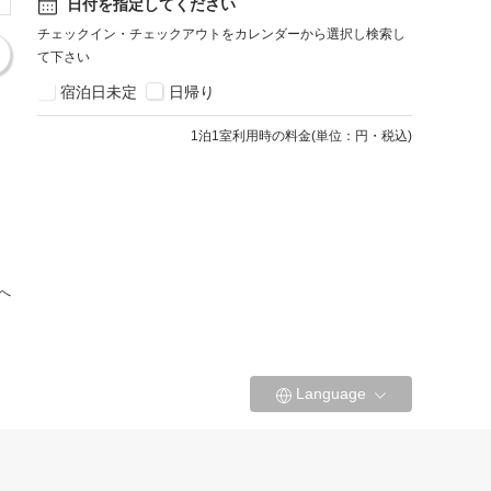
日付を指定してください
チェックイン・チェックアウトをカレンダーから選択し検索し
て下さい
宿泊日未定
日帰り
1
泊1室利用時の料金
(
単位：円・税込
)
へ
Language