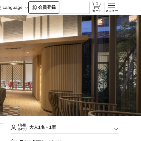
Language
会員登録
ログイン
カート
メニュー
1部屋
大人
1
名
-
1
室
あたり