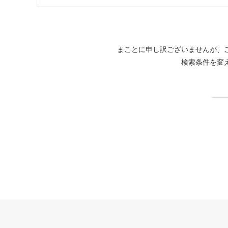
まことに申し訳ございませんが、
検索条件を変
検
ホテルミュースタイル犬山エクスペリエンス公式サイト
客室
大