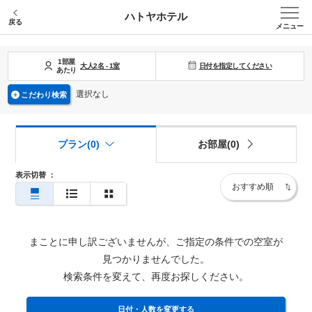
ハトヤホテル
戻る
メニュー
1部屋
日付を指定してください
大人
2
名
-
1
室
あたり
選択なし
こだわり検索
プラン(0)
お部屋(0)
表示切替
：
まことに申し訳ございませんが、ご指定の条件での空室が
見つかりませんでした。
検索条件を変えて、再度お探しください。
日付・人数を変更する