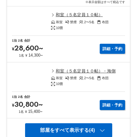
※表示金額はすべて税込です
和室（５名定員１０帖）
和室
禁煙
2〜5
名
布団
10
畳
1泊
2名
合計
28,600
~
¥
詳細・予約
~
14,300
1名
¥
和室（５名定員１０帖）・海側
和室
禁煙
2〜5
名
布団
10
畳
1泊
2名
合計
30,800
~
¥
詳細・予約
~
15,400
1名
¥
部屋をすべて表示する(4)