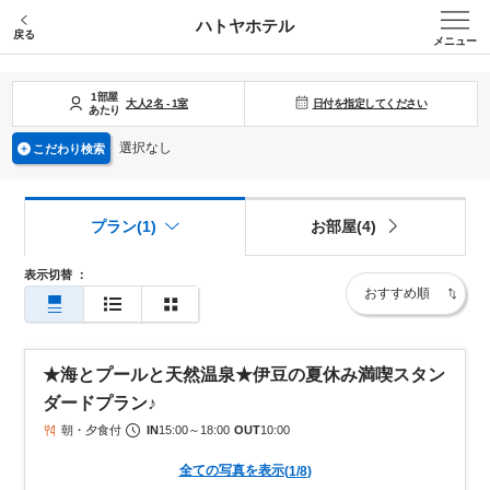
ハトヤホテル
戻る
メニュー
1部屋
日付を指定してください
大人
2
名
-
1
室
あたり
選択なし
こだわり検索
プラン(1)
お部屋(4)
表示切替
：
★海とプールと天然温泉★伊豆の夏休み満喫スタン
ダードプラン♪
朝・夕食付
IN
15:00
～
18:00
OUT
10:00
全ての写真を表示
(
1
/
8
)