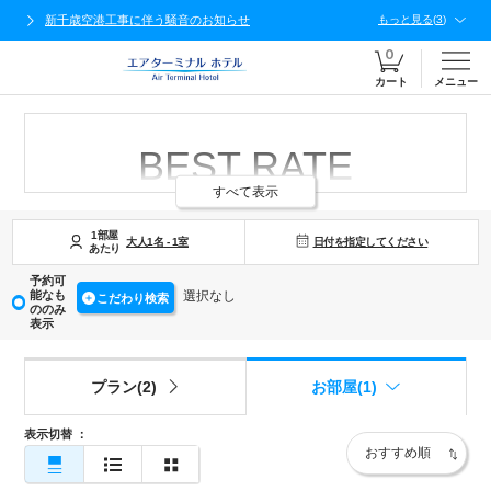
新千歳空港工事に伴う騒音のお知らせ
もっと見る
(
3
)
カート
メニュー
BEST RATE
すべて表示
GUARANTEE
1部屋
日付を指定してください
大人
1
名
-
1
室
あたり
予約可
ご予約は公式サイトが
能なも
選択なし
こだわり検索
ののみ
表示
最もお得です！
プラン(2)
お部屋(1)
表示切替
：