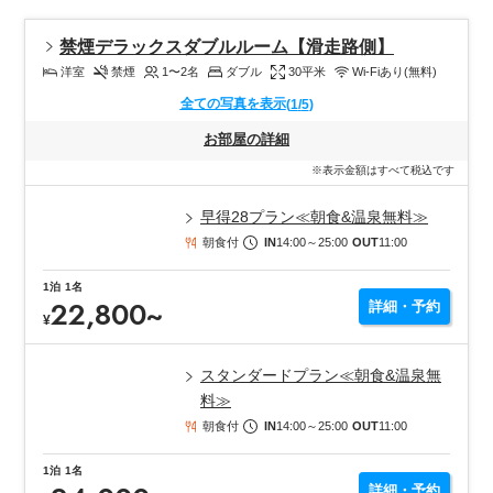
禁煙デラックスダブルルーム【滑走路側】
洋室
禁煙
1〜2
名
ダブル
30
平米
Wi-Fiあり(無料)
全ての写真を表示
(
1
/
5
)
お部屋の詳細
※表示金額はすべて税込です
早得28プラン≪朝食&温泉無料≫
朝食付
IN
14:00
～
25:00
OUT
11:00
1
泊
1
名
22,800
~
詳細・予約
¥
スタンダードプラン≪朝食&温泉無
料≫
朝食付
IN
14:00
～
25:00
OUT
11:00
1
泊
1
名
詳細・予約