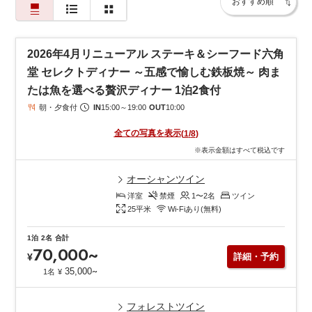
海側の客室や「メインダイニングルーム」、ラウンジからは、三
河湾と
竹島を一望する絶景が広がります。歴史あるクラシックホテルな
2026年4月リニューアル ステーキ＆シーフード六角
らではの
堂 セレクトディナー ～五感で愉しむ鉄板焼～ 肉ま
落ち着いた雰囲気と、時を超えて受け継がれるおもてなしが、心
たは魚を選べる贅沢ディナー 1泊2食付
安らぐ
朝・夕食付
IN
15:00
～
19:00
OUT
10:00
ひとときを演出します。
お食事は、地元・三河の旬の食材を取り入れた本格フレンチや鉄
全ての写真を表示
(
1
/
8
)
板焼をご用意。
※表示金額はすべて税込です
長年愛され続ける名物ランチカレーなど、伝統の味もお楽しみい
ただけます。
オーシャンツイン
また、天然温泉「美白泉」（別邸のみ）をはじめ、四季折々の庭
洋室
禁煙
1〜2
名
ツイン
園散策、ラウンジで
25
平米
Wi-Fiあり(無料)
過ごす優雅なティータイムなど、ホテルステイそのものが旅の目
的となる魅力が満載です。
1泊
2名
合計
70,000
~
竹島や八百富神社へは徒歩圏内と観光にも便利。歴史・美食・絶
¥
詳細・予約
景・おもてなしが
~
35,000
1名
¥
織りなす、クラシックホテルならではの非日常を心ゆくまでご堪
能ください。
フォレストツイン