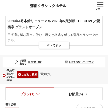
蒲郡クラシックホテル
メニュー
2026年4月本館リニューアル 2026年5月別邸 THE COVE／鶯
宿亭 グランドオープン
三河湾を望む高台に佇む、歴史と格式を感じる蒲郡クラシックホ
テル。
すべて表示
昭和9年（1934年）創業の趣ある建物は国の登録有形文化財に指
定されており
館内には古き良き時代の優雅な空気が漂います。
1部屋
日付を指定してください
2026年4月には本館客室をリニューアルし、歴史ある趣はそのま
大人
2
名
-
1
室
あたり
まに
予約可
より快適で上質な滞在空間へと生まれ変わりました。
能なも
選択なし
こだわり検索
ののみ
表示
さらに、2025年には別邸「THE COVE」「鶯宿亭」をグランドオ
ープン。
プラン(1)
お部屋(5)
登録有形文化財の趣を活かした特別な空間で、ワンランク上のご
滞在を
表示切替
：
お楽しみいただけます。