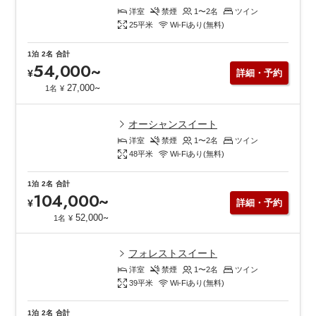
洋室
禁煙
1〜2
名
ツイン
25
平米
Wi-Fiあり(無料)
1泊
2名
合計
54,000
~
¥
詳細・予約
~
27,000
1名
¥
オーシャンスイート
洋室
禁煙
1〜2
名
ツイン
48
平米
Wi-Fiあり(無料)
1泊
2名
合計
104,000
~
¥
詳細・予約
~
52,000
1名
¥
フォレストスイート
洋室
禁煙
1〜2
名
ツイン
39
平米
Wi-Fiあり(無料)
1泊
2名
合計