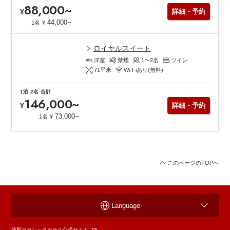
88,000
~
¥
詳細・予約
~
44,000
1名
¥
ロイヤルスイート
洋室
禁煙
1〜2
名
ツイン
71
平米
Wi-Fiあり(無料)
1泊
2名
合計
146,000
~
¥
詳細・予約
~
73,000
1名
¥
このページのTOPへ
Language
蒲郡クラシックホテル公式サイト