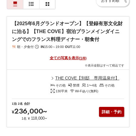
海側の客室や「メインダイニングルーム」、ラウンジからは、三
河湾と
竹島を一望する絶景が広がります。歴史あるクラシックホテルな
【2025年6月グランドオープン】【登録有形文化財
らではの
に泊る】【THE COVE】宿泊プランメインダイニ
落ち着いた雰囲気と、時を超えて受け継がれるおもてなしが、心
ングでのフランス料理ディナー・朝食付
安らぐ
朝・夕食付
IN
15:00
～
19:00
OUT
11:00
ひとときを演出します。
お食事は、地元・三河の旬の食材を取り入れた本格フレンチや鉄
全ての写真を表示
(
1
/
8
)
板焼をご用意。
※表示金額はすべて税込です
長年愛され続ける名物ランチカレーなど、伝統の味もお楽しみい
ただけます。
THE COVE【別邸 専用温泉付】
また、天然温泉「美白泉」（別邸のみ）をはじめ、四季折々の庭
その他
禁煙
1〜4
名
その他
園散策、ラウンジで
130
平米
Wi-Fiあり(無料)
過ごす優雅なティータイムなど、ホテルステイそのものが旅の目
的となる魅力が満載です。
1泊
2名
合計
236,000
~
竹島や八百富神社へは徒歩圏内と観光にも便利。歴史・美食・絶
¥
詳細・予約
景・おもてなしが
~
118,000
1名
¥
織りなす、クラシックホテルならではの非日常を心ゆくまでご堪
能ください。