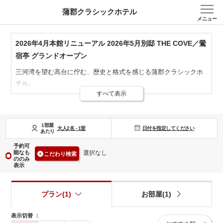
蒲郡クラシックホテル
メニュー
2026年4月本館リニューアル 2026年5月別邸 THE COVE／鶯
宿亭 グランドオープン
三河湾を望む高台に佇む、歴史と格式を感じる蒲郡クラシックホ
テル。
すべて表示
昭和9年（1934年）創業の趣ある建物は国の登録有形文化財に指
定されており
館内には古き良き時代の優雅な空気が漂います。
1部屋
日付を指定してください
2026年4月には本館客室をリニューアルし、歴史ある趣はそのま
大人
2
名
-
1
室
あたり
まに
予約可
より快適で上質な滞在空間へと生まれ変わりました。
能なも
選択なし
こだわり検索
ののみ
表示
さらに、2025年には別邸「THE COVE」「鶯宿亭」をグランドオ
ープン。
プラン(1)
お部屋(1)
登録有形文化財の趣を活かした特別な空間で、ワンランク上のご
滞在を
表示切替
：
お楽しみいただけます。