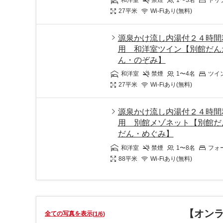
和洋室
禁煙
1〜3
名
トリ
27
平米
Wi-Fiあり(無料)
源泉かけ流し内湯付２４時間
用 和洋室ツイン【別館だん
ん・のぞみ】
和洋室
禁煙
1〜4
名
ツイ
27
平米
Wi-Fiあり(無料)
源泉かけ流し内湯付２４時間
用 別館メゾネット【別館だ
だん・めぐみ】
和洋室
禁煙
1〜8
名
フォ
88
平米
Wi-Fiあり(無料)
【オン
全ての写真を表示
(
1
/
6
)