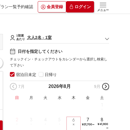
プラン一覧
予約確認
会員登録
ログイン
メニュー
1部屋
大人
2
名
-
1
室
あたり
日付を指定してください
チェックイン・チェックアウトをカレンダーから選択し検索し
て下さい
宿泊日未定
日帰り
2026年
8月
7月
9月
日
月
火
水
木
金
土
1
2
3
4
5
7
8
6
~
¥
41,800
¥
51,700
~