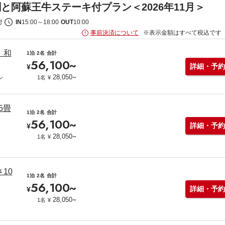
と阿蘇王牛ステーキ付プラン＜2026年11月＞
付
IN
15:00
～
18:00
OUT
10:00
事前決済について
※表示金額はすべて税込です
】和
1泊
2名
合計
56,100
~
詳細・予約
¥
~
28,050
1名
¥
ン
5畳
1泊
2名
合計
56,100
~
詳細・予約
¥
~
28,050
1名
¥
10
1泊
2名
合計
56,100
~
詳細・予約
¥
~
28,050
1名
¥