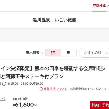
空室検索
黒川温泉 いこい旅館
表示切替
：
ライン決済限定】熊本の四季を堪能する会席料理♪
刺と阿蘇王牛ステーキ付プラン
付
IN
15:00
～
18:00
OUT
10:00
事前決済について
※表示金額はすべて税込です
】和
1泊
2名
合計
61,600
~
詳細・予約
¥