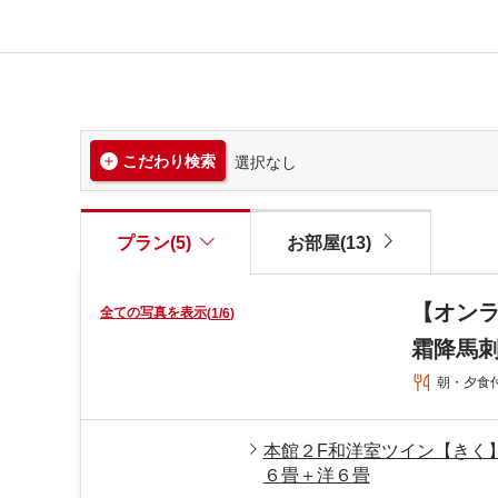
こだわり検索
選択なし
プラン(5)
お部屋(13)
【オン
全ての写真を表示
(
1
/
6
)
霜降馬
朝・夕食
本館２F和洋室ツイン【きく
６畳＋洋６畳