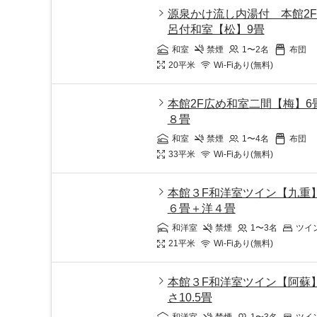
源泉かけ流し内湯付 本館2
呂付和室【松】9畳
和室
禁煙
1〜2
名
布団
20
平米
Wi-Fiあり(無料)
本館2F広め和室二間【梅】6
８畳
和室
禁煙
1〜4
名
布団
33
平米
Wi-Fiあり(無料)
本館３F和洋室ツイン【九重
６畳＋洋４畳
和洋室
禁煙
1〜3
名
ツイ
21
平米
Wi-Fiあり(無料)
本館３F和洋室ツイン【阿蘇
さ10.5畳