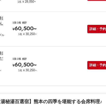
ン
~
28,050
1名
¥
利
ん
1泊
2名
合計
60,500
~
詳細・予約
¥
~
30,250
1名
¥
プル
利
だ
1泊
2名
合計
60,500
~
詳細・予約
¥
~
30,250
ン
1名
¥
名湯秘湯百選宿】熊本の四季を堪能する会席料理♪