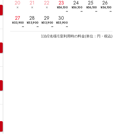
20
21
22
23
24
25
26
¥
56,100
¥
56,100
¥
56,100
¥
56,100
~
~
~
~
27
28
29
30
¥
53,900
¥
53,900
¥
53,900
¥
53,900
~
~
~
~
1
泊/2名様/1室利用時の料金
(
単位：円・税込
)