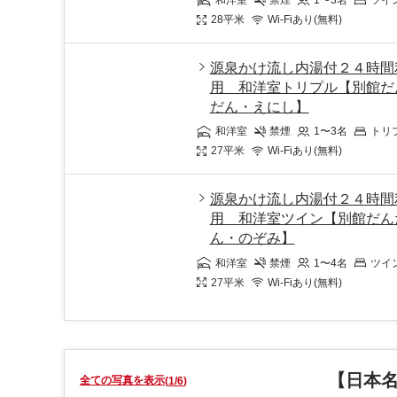
和洋室
禁煙
1〜3
名
ツイ
28
平米
Wi-Fiあり(無料)
源泉かけ流し内湯付２４時間
用 和洋室トリプル【別館だ
だん・えにし】
和洋室
禁煙
1〜3
名
トリ
27
平米
Wi-Fiあり(無料)
源泉かけ流し内湯付２４時間
用 和洋室ツイン【別館だん
ん・のぞみ】
和洋室
禁煙
1〜4
名
ツイ
27
平米
Wi-Fiあり(無料)
【日本
全ての写真を表示
(
1
/
6
)