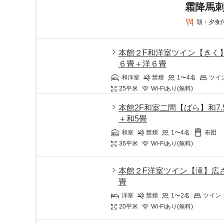
霜降馬刺
朝・夕食
本館２F和洋室ツイン【きく
６畳＋洋６畳
和洋室
禁煙
1〜4
名
ツイ
25
平米
Wi-Fiあり(無料)
本館2F和室二間【ばら】和7.
＋和5畳
和室
禁煙
1〜4
名
布団
36
平米
Wi-Fiあり(無料)
本館２F洋室ツイン【滝】広さ
畳
洋室
禁煙
1〜2
名
ツイン
20
平米
Wi-Fiあり(無料)