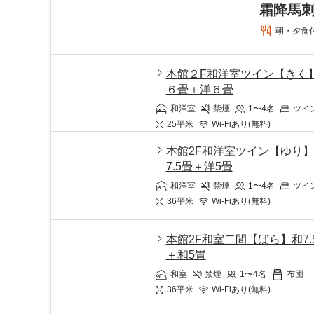
霜降馬
朝・夕食
本館２F和洋室ツイン【きく
６畳＋洋６畳
和洋室
禁煙
1〜4
名
ツイ
25
平米
Wi-Fiあり(無料)
本館2F和洋室ツイン【ゆり
7.5畳＋洋5畳
和洋室
禁煙
1〜4
名
ツイ
36
平米
Wi-Fiあり(無料)
本館2F和室二間【ばら】和7.
＋和5畳
和室
禁煙
1〜4
名
布団
36
平米
Wi-Fiあり(無料)