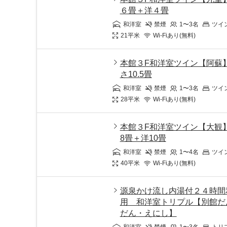
６畳＋洋４畳
和洋室
禁煙
1〜3
名
ツイ
21
平米
Wi-Fiあり(無料)
本館３F和洋室ツイン【阿蘇
さ10.5畳
和洋室
禁煙
1〜3
名
ツイ
28
平米
Wi-Fiあり(無料)
本館３F和洋室ツイン【大観
8畳＋洋10畳
和洋室
禁煙
1〜4
名
ツイ
40
平米
Wi-Fiあり(無料)
源泉かけ流し内湯付２４時間
用 和洋室トリプル【別館だ
だん・えにし】