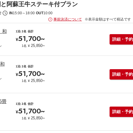
刺と阿蘇王牛ステーキ付プラン
付
IN
15:00
～
18:00
OUT
10:00
事前決済について
※表示金額はすべて税込です
】和
1泊
2名
合計
51,700
~
詳細・予約
¥
~
25,850
1名
¥
ン
】和
1泊
2名
合計
51,700
~
詳細・予約
¥
ン
~
25,850
1名
¥
5畳
1泊
2名
合計
51,700
~
詳細・予約
¥
~
25,850
1名
¥