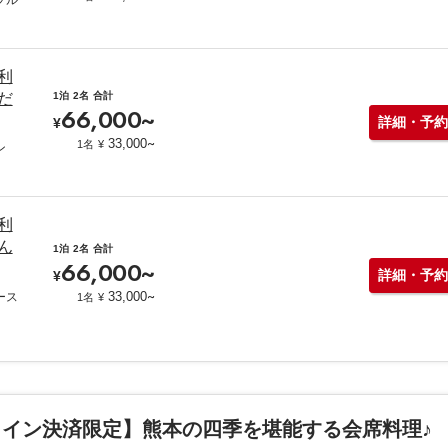
プル
利
だ
1泊
2名
合計
66,000
~
詳細・予約
¥
~
33,000
1名
¥
ン
利
ん
1泊
2名
合計
66,000
~
詳細・予約
¥
~
33,000
ース
1名
¥
ライン決済限定】熊本の四季を堪能する会席料理♪