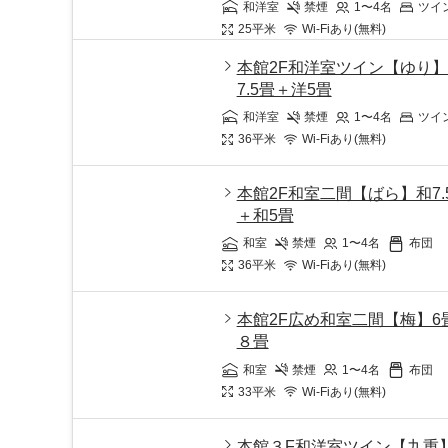
和洋室
禁煙
1〜4
名
ツイ
25
平米
Wi-Fiあり(無料)
本館2F和洋室ツイン【ゆり
7.5畳＋洋5畳
和洋室
禁煙
1〜4
名
ツイ
36
平米
Wi-Fiあり(無料)
本館2F和室二間【ばら】和7.
＋和5畳
和室
禁煙
1〜4
名
布団
36
平米
Wi-Fiあり(無料)
本館2F広め和室二間【梅】6
８畳
和室
禁煙
1〜4
名
布団
33
平米
Wi-Fiあり(無料)
本館３F和洋室ツイン【九重