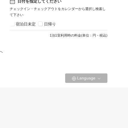
日付を指定してください
チェックイン・チェックアウトをカレンダーから選択し検索し
て下さい
宿泊日未定
日帰り
1
泊1室利用時の料金
(
単位：円・税込
)
へ
Language