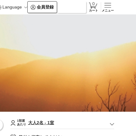
Language
会員登録
ログイン
カート
メニュー
1部屋
大人
2
名
-
1
室
あたり