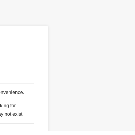
。
onvenience.
king for
y not exist.