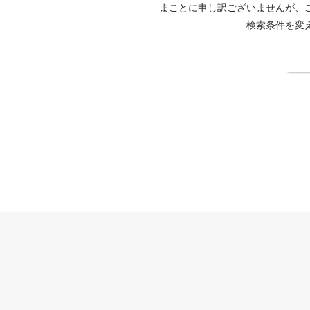
まことに申し訳ございませんが、
検索条件を変
検
奥州・平泉温泉旅館 ITSUMU公式サイト