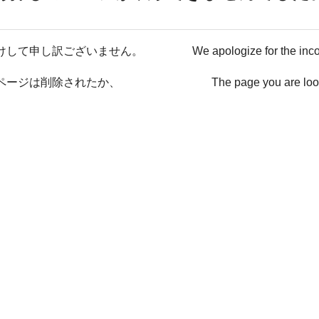
けして申し訳ございません。
We apologize for the inc
ページは削除されたか、
The page you are loo
ない可能性があります。
has been deleted or It ma
戻る / Back