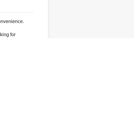
onvenience.
king for
y not exist.