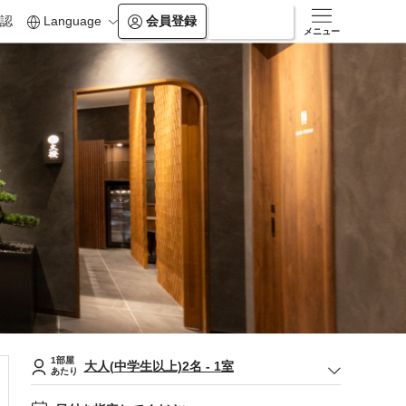
認
Language
会員登録
ログイン
メニュー
1部屋
大人(中学生以上)
2
名
-
1
室
あたり