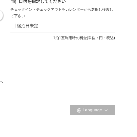
日付を指定してください
チェックイン・チェックアウトをカレンダーから選択し検索し
て下さい
宿泊日未定
1
泊1室利用時の料金
(
単位：円・税込
)
へ
Language
プライバシー規約