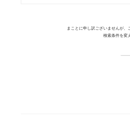
まことに申し訳ございませんが、
検索条件を変
検
皆玉邸 恵-MEGUMI-公式サイト