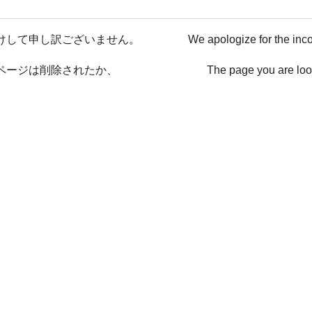
けして申し訳ございません。
We apologize for the inc
ページは削除されたか、
The page you are loo
ない可能性があります。
has been deleted or It ma
戻る / Back