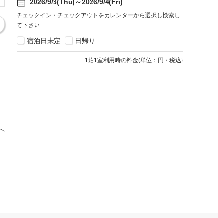
2026/9/3(Thu)～2026/9/4(Fri)
チェックイン・チェックアウトをカレンダーから選択し検索し
て下さい
宿泊日未定
日帰り
1
泊1室利用時の料金
(
単位：円・税込
)
へ
宿泊約款・プライバシーポリシー