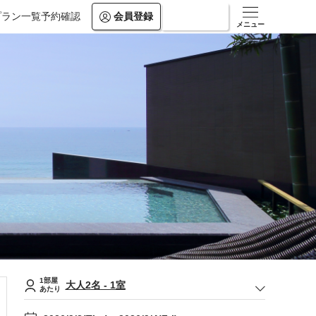
プラン一覧
予約確認
会員登録
ログイン
メニュー
1部屋
大人
2
名
-
1
室
あたり