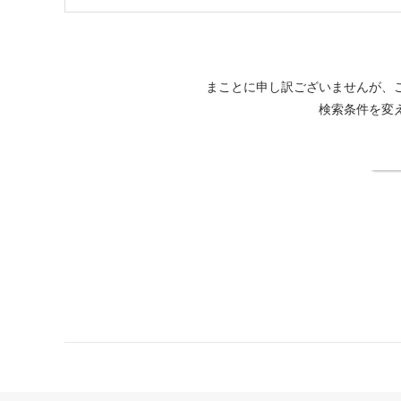
まことに申し訳ございませんが、
検索条件を変
検
鴨川館公式サイト
カレンダーから予約
空室待ち登録方法