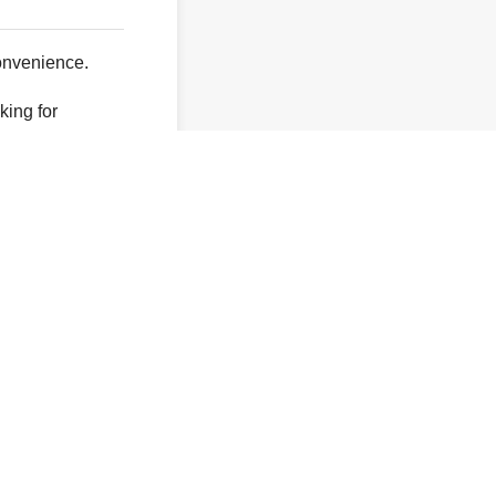
onvenience.
king for
y not exist.