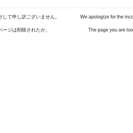
けして申し訳ございません。
We apologize for the inc
ページは削除されたか、
The page you are loo
ない可能性があります。
has been deleted or It ma
戻る / Back