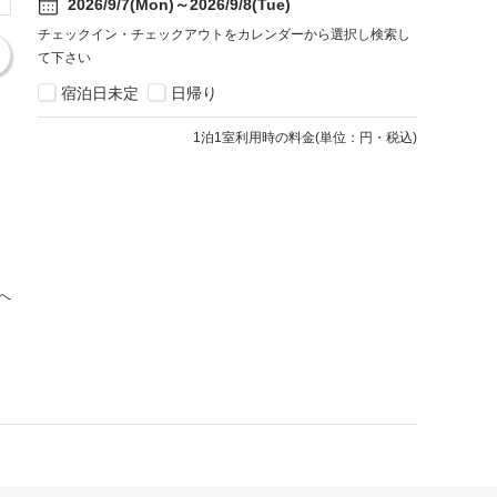
2026/9/7(Mon)～2026/9/8(Tue)
チェックイン・チェックアウトをカレンダーから選択し検索し
て下さい
宿泊日未定
日帰り
1
泊1室利用時の料金
(
単位：円・税込
)
へ
宿泊約款・プライバシーポリシー