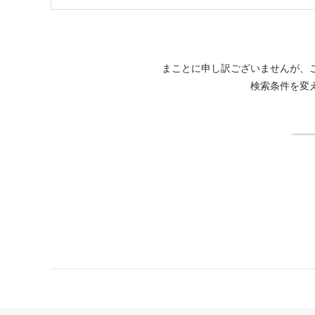
まことに申し訳ございませんが、
検索条件を変
検
鴨川館公式サイト
カレンダーから予約
空室待ち登録方法