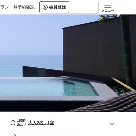
プラン一覧
予約確認
会員登録
ログイン
メニュー
1部屋
大人
2
名
-
1
室
あたり