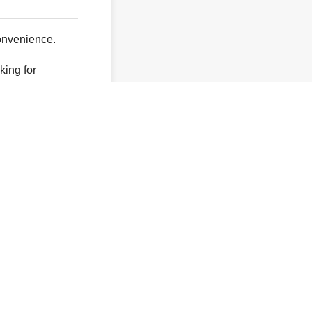
onvenience.
king for
y not exist.