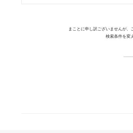
まことに申し訳ございませんが、
検索条件を変
検
鴨川館公式サイト
カレンダーから予約
空室待ち登録方法