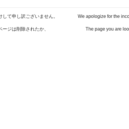
けして申し訳ございません。
We apologize for the inc
ページは削除されたか、
The page you are loo
ない可能性があります。
has been deleted or It ma
戻る / Back