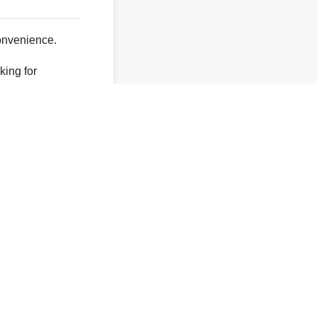
onvenience.
king for
y not exist.