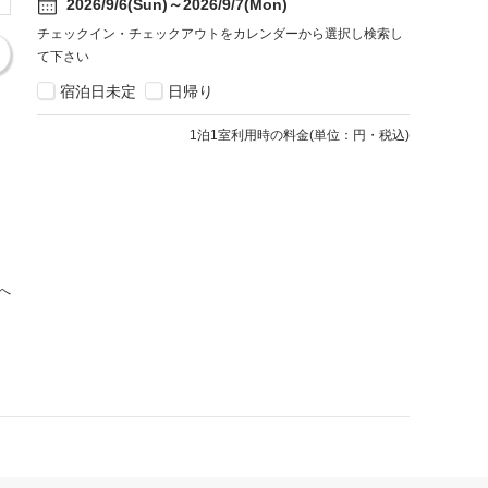
2026/9/6(Sun)～2026/9/7(Mon)
チェックイン・チェックアウトをカレンダーから選択し検索し
て下さい
宿泊日未定
日帰り
1
泊1室利用時の料金
(
単位：円・税込
)
へ
宿泊約款・プライバシーポリシー