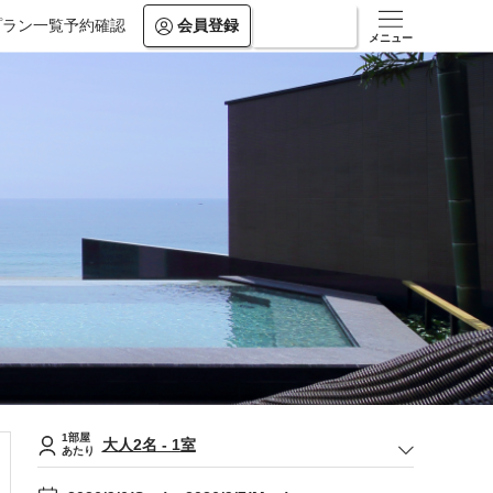
プラン一覧
予約確認
会員登録
ログイン
メニュー
1部屋
大人
2
名
-
1
室
あたり