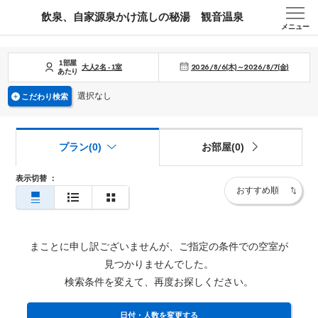
飲泉、自家源泉かけ流しの秘湯 観音温泉
メニュー
1部屋
2026/8/6(木)～2026/8/7(金)
大人
2
名
-
1
室
あたり
選択なし
こだわり検索
プラン(0)
お部屋(0)
表示切替
：
まことに申し訳ございませんが、ご指定の条件での空室が
見つかりませんでした。
検索条件を変えて、再度お探しください。
日付・人数を変更する