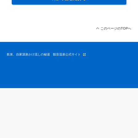
このページのTOPへ
飲泉、自家源泉かけ流しの秘湯 観音温泉公式サイト