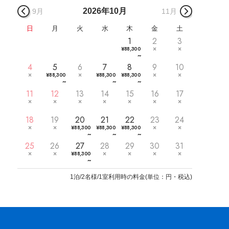
2026年
10月
9月
11月
日
月
火
水
木
金
土
1
2
3
¥
88,300
~
4
5
6
7
8
9
10
¥
88,300
¥
88,300
¥
88,300
~
~
~
11
12
13
14
15
16
17
18
19
20
21
22
23
24
¥
88,300
¥
88,300
¥
88,300
~
~
~
25
26
27
28
29
30
31
¥
88,300
~
1
泊/2名様/1室利用時の料金
(
単位：円・税込
)