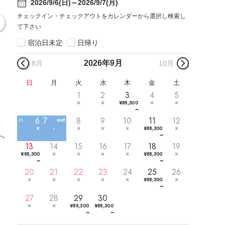
2026/9/6(日)～2026/9/7(月)
チェックイン・チェックアウトをカレンダーから選択し検索し
て下さい
宿泊日未定
日帰り
2026年
9月
8月
10月
日
月
火
水
木
金
土
1
2
3
4
5
¥
88,300
~
6
7
8
9
10
11
12
¥
88,300
~
へ
13
14
15
16
17
18
19
¥
88,300
¥
88,300
~
~
20
21
22
23
24
25
26
¥
88,300
~
27
28
29
30
¥
88,300
¥
88,300
~
~