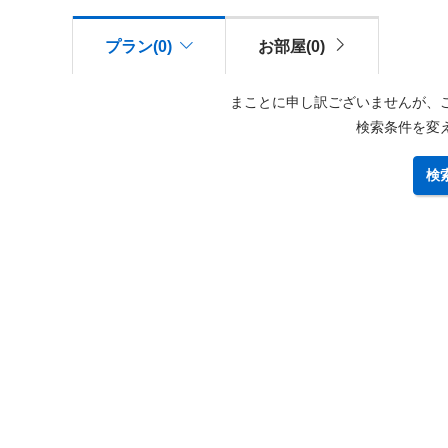
プラン(0)
お部屋(0)
まことに申し訳ございませんが、
検索条件を変
検