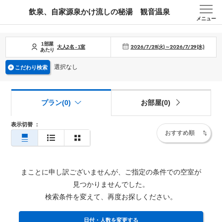
飲泉、自家源泉かけ流しの秘湯 観音温泉
メニュー
1部屋
2026/7/28(火)～2026/7/29(水)
大人
2
名
-
1
室
あたり
選択なし
こだわり検索
プラン(0)
お部屋(0)
表示切替
：
まことに申し訳ございませんが、ご指定の条件での空室が
見つかりませんでした。
検索条件を変えて、再度お探しください。
日付・人数を変更する