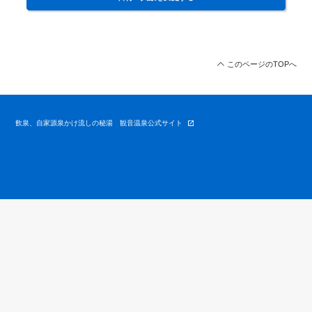
このページのTOPへ
飲泉、自家源泉かけ流しの秘湯 観音温泉公式サイト