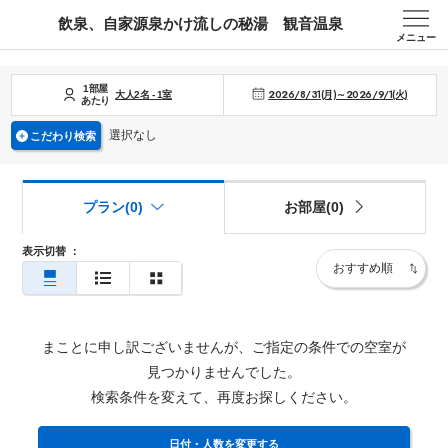
飲泉、自家源泉かけ流しの秘湯 観音温泉
メニュー
1部屋
2026/8/31(月)～2026/9/1(火)
大人
2
名
-
1
室
あたり
選択なし
こだわり検索
プラン(0)
お部屋(0)
表示切替
：
まことに申し訳ございませんが、ご指定の条件での空室が
見つかりませんでした。
検索条件を変えて、再度お探しください。
日付・人数を変更する