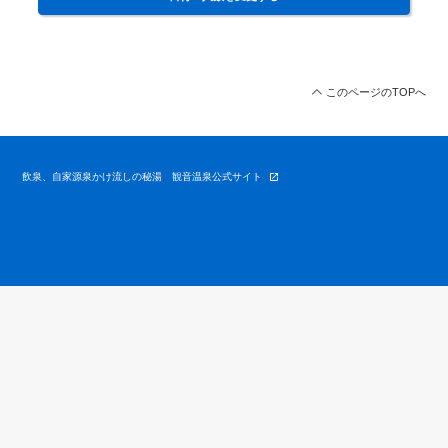
このページのTOPへ
飲泉、自家源泉かけ流しの秘湯 観音温泉公式サイト