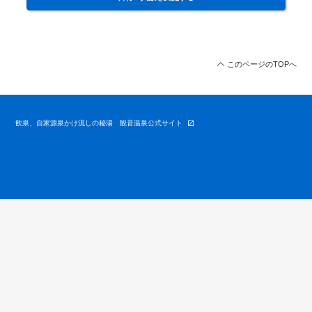
このページのTOPへ
飲泉、自家源泉かけ流しの秘湯 観音温泉公式サイト