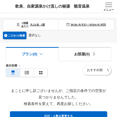
飲泉、自家源泉かけ流しの秘湯 観音温泉
メニュー
1部屋
2026/8/1(土)～2026/8/2(日)
大人
2
名
-
1
室
あたり
選択なし
こだわり検索
プラン(0)
お部屋(0)
表示切替
：
まことに申し訳ございませんが、ご指定の条件での空室が
見つかりませんでした。
検索条件を変えて、再度お探しください。
日付・人数を変更する