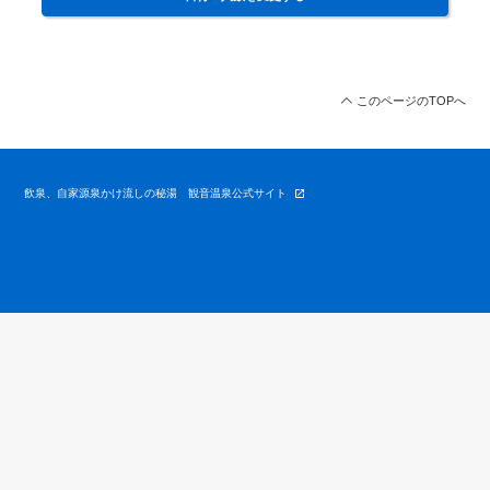
このページのTOPへ
飲泉、自家源泉かけ流しの秘湯 観音温泉公式サイト