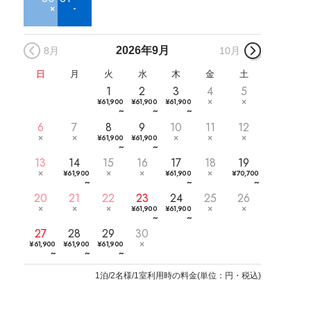
2026年
9月
8月
10月
日
月
火
水
木
金
土
1
2
3
4
5
¥
61,900
¥
61,900
¥
61,900
~
~
~
6
7
8
9
10
11
12
¥
61,900
¥
61,900
~
~
13
14
15
16
17
18
19
¥
61,900
¥
61,900
¥
70,700
~
~
~
20
21
22
23
24
25
26
¥
61,900
¥
61,900
~
~
27
28
29
30
¥
61,900
¥
61,900
¥
61,900
~
~
~
1
泊/2名様/1室利用時の料金
(
単位：円・税込
)