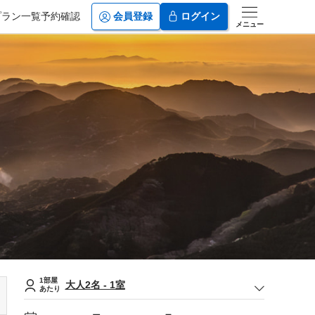
プラン一覧
予約確認
会員登録
ログイン
メニュー
1部屋
大人
2
名
-
1
室
あたり