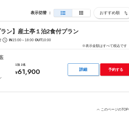
表示切替
：
ラン】産土亭１泊2食付プラン
付
IN
15:00
～
18:00
OUT
10:00
※表示金額はすべて税込です
客
1泊
2名
61,900
詳細
予約する
¥
ン
このページのTOP