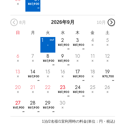
¥
61,900
~
2026年
9月
8月
10月
日
月
火
水
木
金
土
1
2
3
4
5
¥
61,900
¥
61,900
~
~
6
7
8
9
10
11
12
¥
61,900
¥
61,900
~
~
13
14
15
16
17
18
19
¥
61,900
¥
61,900
¥
70,700
~
~
~
20
21
22
23
24
25
26
¥
61,900
¥
61,900
~
~
27
28
29
30
¥
61,900
¥
61,900
¥
61,900
~
~
~
1
泊/2名様/1室利用時の料金
(
単位：円・税込
)