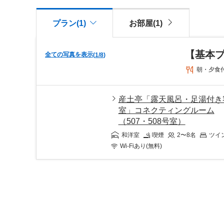
プラン(1)
お部屋(1)
【基本プ
全ての写真を表示
(
1
/
8
)
朝・夕食
産土亭「露天風呂・足湯付き
室」コネクティングルーム
（507・508号室）
和洋室
喫煙
2〜8
名
ツイ
Wi-Fiあり(無料)