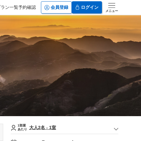
プラン一覧
予約確認
会員登録
ログイン
メニュー
1部屋
大人
2
名
-
1
室
あたり