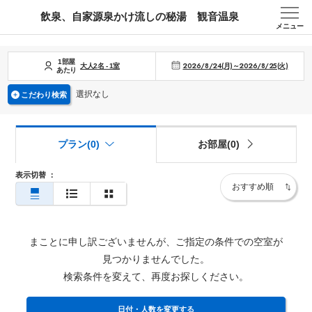
飲泉、自家源泉かけ流しの秘湯 観音温泉
メニュー
1部屋
2026/8/24(月)～2026/8/25(火)
大人
2
名
-
1
室
あたり
選択なし
こだわり検索
プラン(0)
お部屋(0)
表示切替
：
まことに申し訳ございませんが、ご指定の条件での空室が
見つかりませんでした。
検索条件を変えて、再度お探しください。
日付・人数を変更する