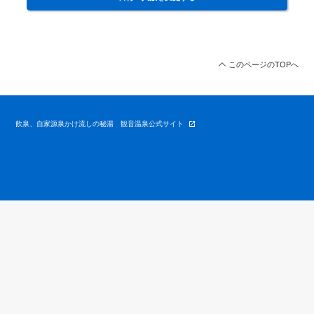
このページのTOPへ
飲泉、自家源泉かけ流しの秘湯 観音温泉公式サイト