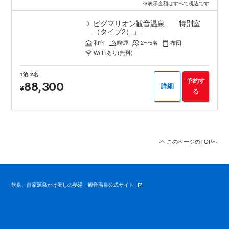
※表示金額はすべて税込です
ピグマリオン観音温泉 「特別室
（タイプ2）」
和室
喫煙
2〜5
名
布団
Wi-Fiあり(無料)
1泊
2名
予約す
88,300
詳細
¥
る
このページのTOPへ
飲泉、自家源泉かけ流しの秘湯 観音温泉公式サイト