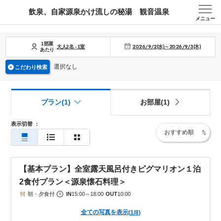
飲泉、自家源泉かけ流しの秘湯 観音温泉
メニュー
1部屋
2026/9/2(水)～2026/9/3(木)
大人
2
名
-
1
室
あたり
選択なし
こだわり検索
プラン(1)
お部屋(1)
表示切替
：
【基本プラン】全室露天風呂付きピグマリオン１泊
2食付プラン＜源泉懐石料理＞
朝・夕食付
IN
15:00
～
18:00
OUT
10:00
全ての写真を表示
(
1
/
8
)