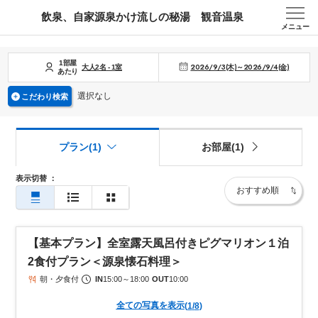
飲泉、自家源泉かけ流しの秘湯 観音温泉
メニュー
1部屋
2026/9/3(木)～2026/9/4(金)
大人
2
名
-
1
室
あたり
選択なし
こだわり検索
プラン(1)
お部屋(1)
表示切替
：
【基本プラン】全室露天風呂付きピグマリオン１泊
2食付プラン＜源泉懐石料理＞
朝・夕食付
IN
15:00
～
18:00
OUT
10:00
全ての写真を表示
(
1
/
8
)