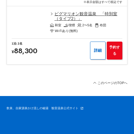
※表示金額はすべて税込です
ピグマリオン観音温泉 「特別室
（タイプ2）」
和室
喫煙
2〜5
名
布団
Wi-Fiあり(無料)
1泊
2名
予約す
88,300
詳細
¥
る
このページのTOPへ
飲泉、自家源泉かけ流しの秘湯 観音温泉公式サイト