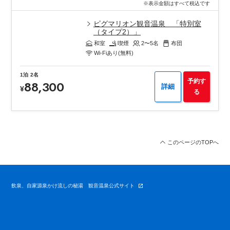
※表示金額はすべて税込です
ピグマリオン観音温泉 「特別室
（タイプ2）」
和室
喫煙
2〜5
名
布団
Wi-Fiあり(無料)
1泊
2名
予約す
88,300
詳細
¥
る
このページのTOPへ
飲泉、自家源泉かけ流しの秘湯 観音温泉公式サイト