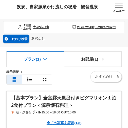
飲泉、自家源泉かけ流しの秘湯 観音温泉
メニュー
1部屋
2026/9/4(金)～2026/9/5(土)
大人
2
名
-
1
室
あたり
選択なし
こだわり検索
プラン(1)
お部屋(1)
表示切替
：
【基本プラン】全室露天風呂付きピグマリオン１泊
2食付プラン＜源泉懐石料理＞
朝・夕食付
IN
15:00
～
18:00
OUT
10:00
全ての写真を表示
(
1
/
8
)