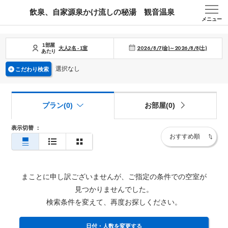
飲泉、自家源泉かけ流しの秘湯 観音温泉
メニュー
1部屋
2026/8/7(金)～2026/8/8(土)
大人
2
名
-
1
室
あたり
選択なし
こだわり検索
プラン(0)
お部屋(0)
表示切替
：
まことに申し訳ございませんが、ご指定の条件での空室が
見つかりませんでした。
検索条件を変えて、再度お探しください。
日付・人数を変更する