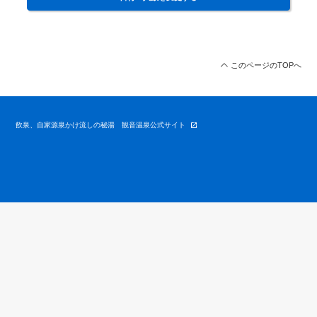
このページのTOPへ
飲泉、自家源泉かけ流しの秘湯 観音温泉公式サイト