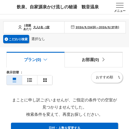
飲泉、自家源泉かけ流しの秘湯 観音温泉
メニュー
1部屋
2026/8/26(水)～2026/8/27(木)
大人
2
名
-
1
室
あたり
選択なし
こだわり検索
プラン(0)
お部屋(0)
表示切替
：
まことに申し訳ございませんが、ご指定の条件での空室が
見つかりませんでした。
検索条件を変えて、再度お探しください。
日付・人数を変更する