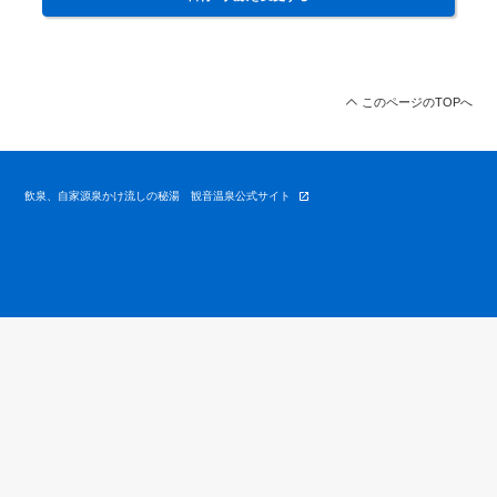
このページのTOPへ
飲泉、自家源泉かけ流しの秘湯 観音温泉公式サイト