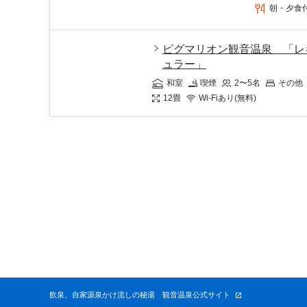
朝・夕食
ピグマリオン観音温泉 「レ
ュラー」
和室
喫煙
2〜5
名
その他
12
畳
Wi-Fiあり(無料)
飲泉、自家源泉かけ流しの秘湯 観音温泉公式サイト