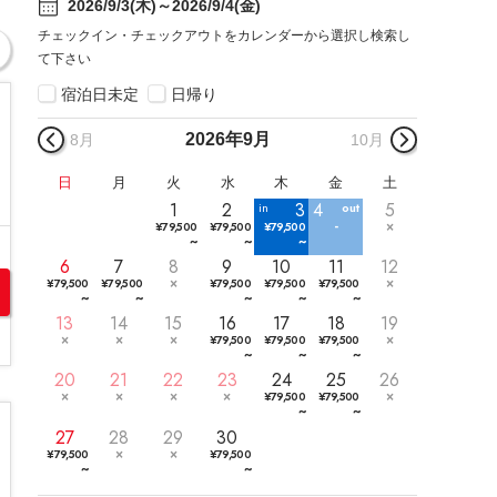
2026/9/3(木)～2026/9/4(金)
チェックイン・チェックアウトをカレンダーから選択し検索し
て下さい
宿泊日未定
日帰り
2026年
9月
8月
10月
日
月
火
水
木
金
土
1
2
3
4
5
¥
79,500
¥
79,500
¥
79,500
~
~
~
6
7
8
9
10
11
12
¥
79,500
¥
79,500
¥
79,500
¥
79,500
¥
79,500
~
~
~
~
~
13
14
15
16
17
18
19
¥
79,500
¥
79,500
¥
79,500
~
~
~
20
21
22
23
24
25
26
¥
79,500
¥
79,500
~
~
27
28
29
30
¥
79,500
¥
79,500
~
~