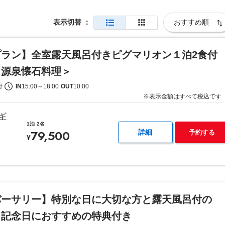
表示切替
：
プラン】全室露天風呂付きピグマリオン１泊2食付
＜源泉懐石料理＞
付
IN
15:00
～
18:00
OUT
10:00
※表示金額はすべて税込です
ギ
1泊
2名
79,500
詳細
予約する
¥
バーサリー】特別な日に大切な方と露天風呂付の
 記念日におすすめの特典付き