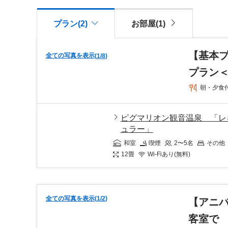
プラン(2)
お部屋(1)
【基本
全ての写真を表示
(
1
/
8
)
プラン
朝・夕食
ピグマリオン観音温泉 「レ
ュラー」
和室
喫煙
2〜5
名
その他
12
畳
Wi-Fiあり(無料)
全ての写真を表示
(
1
/
2
)
【アニ
客室で