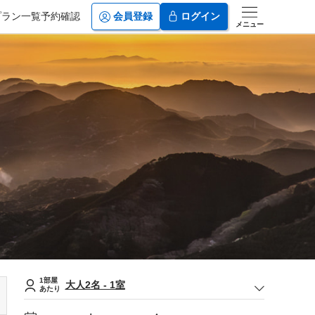
プラン一覧
予約確認
会員登録
ログイン
メニュー
1部屋
大人
2
名
-
1
室
あたり