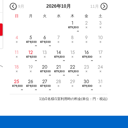
2026年
10月
9月
11月
日
月
火
水
木
金
土
1
2
3
¥
79,500
~
4
5
6
7
8
9
10
¥
79,500
¥
79,500
~
~
11
12
13
14
15
16
17
¥
79,500
¥
79,500
¥
79,500
~
~
~
18
19
20
21
22
23
24
へ
¥
79,500
¥
79,500
¥
79,500
~
~
~
25
26
27
28
29
30
31
¥
79,500
¥
79,500
¥
79,500
¥
79,500
~
~
~
~
1
泊/2名様/1室利用時の料金
(
単位：円・税込
)