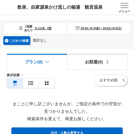
飲泉、自家源泉かけ流しの秘湯 観音温泉
メニュー
1部屋
2026/9/4(金)～2026/9/5(土)
大人
2
名
-
1
室
あたり
選択なし
こだわり検索
プラン(0)
お部屋(0)
表示切替
：
まことに申し訳ございませんが、ご指定の条件での空室が
見つかりませんでした。
検索条件を変えて、再度お探しください。
日付・人数を変更する