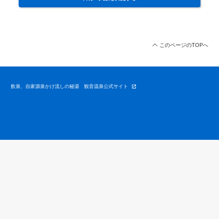
このページのTOPへ
飲泉、自家源泉かけ流しの秘湯 観音温泉公式サイト