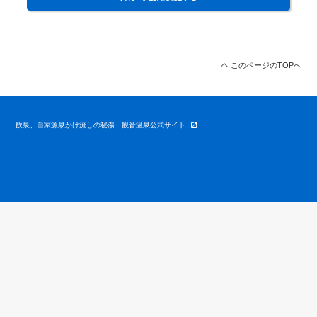
このページのTOPへ
飲泉、自家源泉かけ流しの秘湯 観音温泉公式サイト