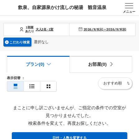
飲泉、自家源泉かけ流しの秘湯 観音温泉
メニュー
1部屋
2026/9/8(火)～2026/9/9(水)
大人
2
名
-
1
室
あたり
選択なし
こだわり検索
プラン(0)
お部屋(0)
表示切替
：
まことに申し訳ございませんが、ご指定の条件での空室が
見つかりませんでした。
検索条件を変えて、再度お探しください。
日付・人数を変更する